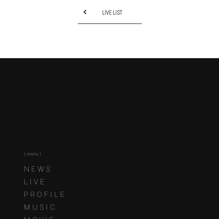
LIVE LIST
( menu )
NEWS
LIVE
PROFILE
MUSIC