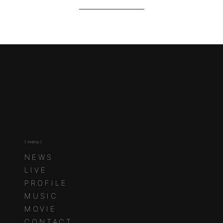
( menu )
NEWS
LIVE
PROFILE
MUSIC
MOVIE
CONTACT