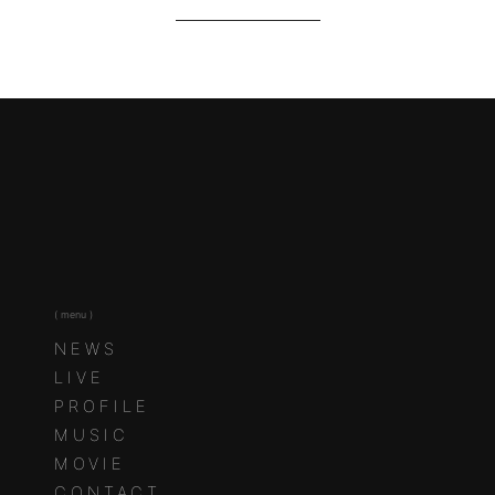
( menu )
NEWS
LIVE
PROFILE
MUSIC
MOVIE
CONTACT