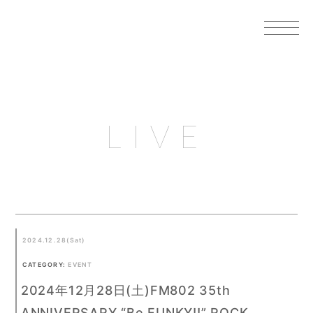
LIVE
2024.12.28(Sat)
CATEGORY:
EVENT
2024年12月28日(土)FM802 35th
ANNIVERSARY “Be FUNKY!!” ROCK