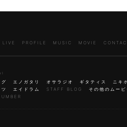
LIVE
PROFILE
MUSIC
MOVIE
CONTAC
y )
ログ
エノガタリ
オサラジオ
ギタティス
ニキ
ャツ
エイドラム
STAFF BLOG
その他のムービ
NUMBER