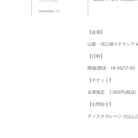
2025.10.4(Sat)
CATEGORY:
LIVE
【会場】
山梨・河口湖ステラシア
【日時】
開場/開演 16:00/17:00
【チケット】
全席指定 7,300円(税込)
【お問合せ】
ディスクガレージ
https:/