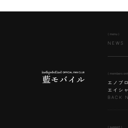
( menu )
NEWS
( members onl
エノブ
エイシ
BACK 
( support )