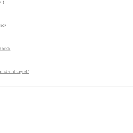
中！
end/
laend/
laend-natsuyo4/