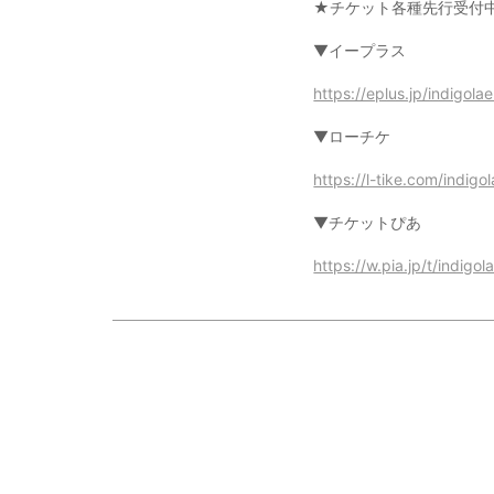
★チケット各種先行受付
▼イープラス
https://eplus.jp/indigola
▼ローチケ
https://l-tike.com/indigo
▼チケットぴあ
https://w.pia.jp/t/indigo