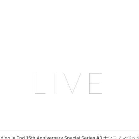
LIVE
digo la End 15th Anniversary Special Series #3 ナ