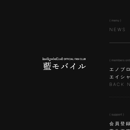
( menu )
NEWS
( members onl
エノブ
エイシ
BACK 
( support )
会員登