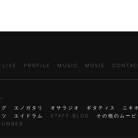
LIVE
PROFILE
MUSIC
MOVIE
CONTAC
y )
ログ
エノガタリ
オサラジオ
ギタティス
ニキ
ャツ
エイドラム
STAFF BLOG
その他のムービ
NUMBER