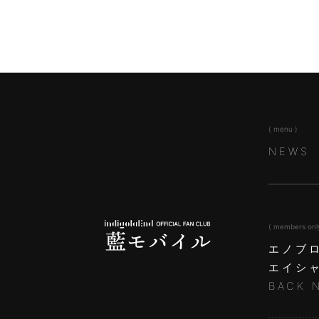
( menu )
NEWS
( members onl
エノブ
エイシ
BACK 