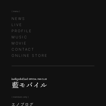
( menu )
NEWS
LIVE
PROFILE
MUSIC
MOVIE
CONTACT
ONLINE STORE
( members only )
エノブログ