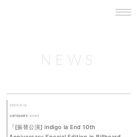
NEWS
2020.6.12
CATEGORY:
NEWS
『[振替公演] indigo la End 10th
Anniversary Special Edition in Billboard