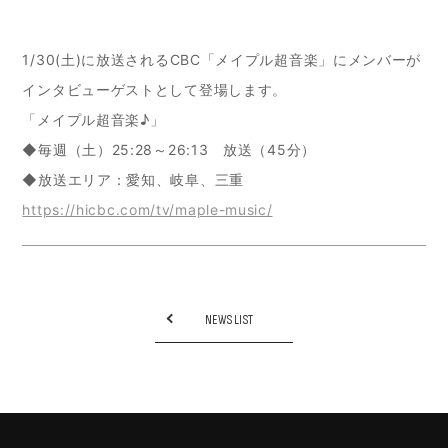
1/30(土)に放送されるCBC「メイプル超音楽」にメンバーが
インタビューゲストとして登場します。
「メイプル超音楽♪」
◆毎週（土）25:28～26:13 放送（45分）
◆放送エリア：愛知、岐阜、三重
https://hicbc.com/tv/maple-music/
NEWS LIST