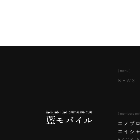
( menu )
NEWS
( members onl
エノブ
エイシ
BACK 