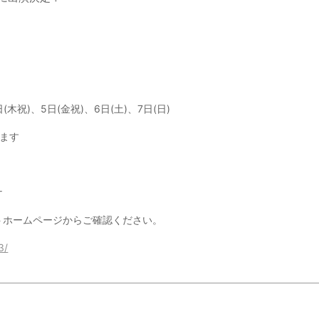
日(木祝)、5日(金祝)、6日(土)、7日(日)
します
ナ
トホームページからご確認ください。
3/