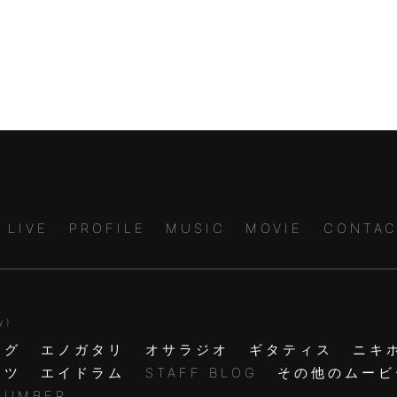
LIVE
PROFILE
MUSIC
MOVIE
CONTAC
y )
ログ
エノガタリ
オサラジオ
ギタティス
ニキ
ャツ
エイドラム
STAFF BLOG
その他のムービ
NUMBER