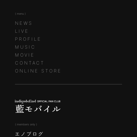
( menu )
NEWS
LIVE
PROFILE
MUSIC
MOVIE
CONTACT
ONLINE STORE
( members only )
エノブログ