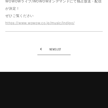
WOWOWライブ/WOWOWオンデマンドにて独占放送・配信
が決定！
ぜひご覧ください
https://www.wowow.co.jp/music/indigo/
NEWS LIST