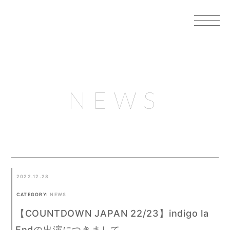
NEWS
2022.12.28
CATEGORY:
NEWS
【COUNTDOWN JAPAN 22/23】indigo la
Endの出演につきまして