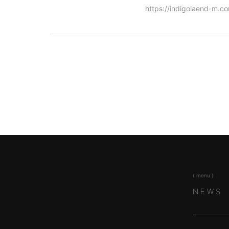
https://indigolaend-m.c
( menu )
NEWS