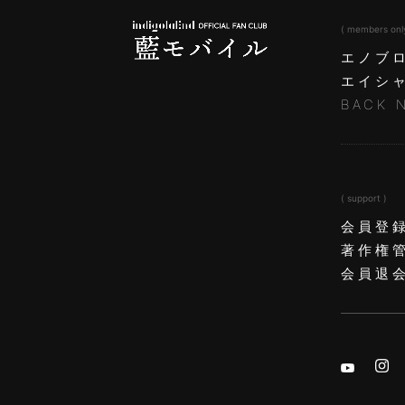
( members onl
エノブ
エイシ
BACK 
( support )
会員登
著作権
会員退