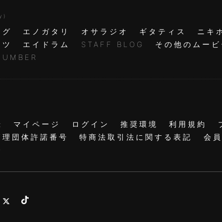
y )
ログ
エノガタリ
オサラジオ
ギタティス
ニキ
ャツ
エイドラム
STAFF BLOG
その他のムービ
NUMBER
録
マイページ
ログイン
推奨環境
利用規約
管理団体許諾番号
特商法取引法に関する表記
会
会