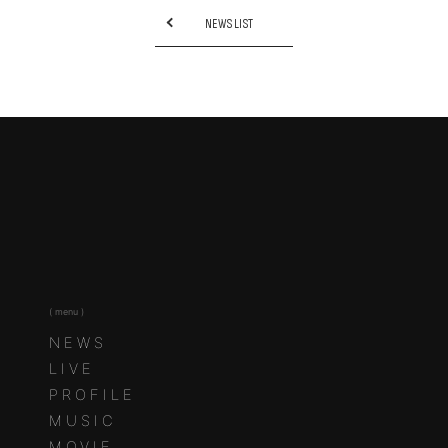
NEWS LIST
( menu )
NEWS
LIVE
PROFILE
MUSIC
MOVIE