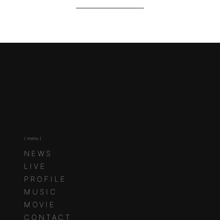
( menu )
NEWS
LIVE
PROFILE
MUSIC
MOVIE
CONTACT