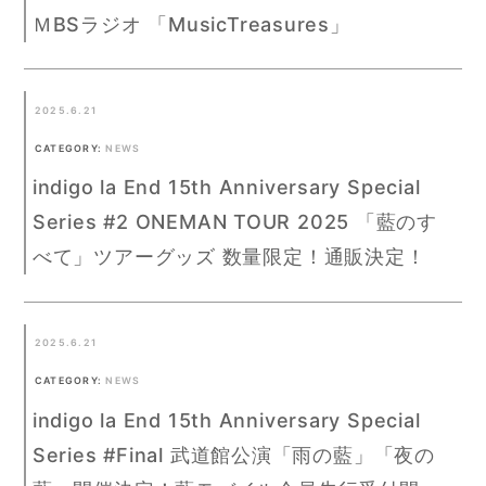
ＭBSラジオ 「MusicTreasures」
2025.6.21
CATEGORY:
NEWS
indigo la End 15th Anniversary Special
Series #2 ONEMAN TOUR 2025 「藍のす
べて」ツアーグッズ 数量限定！通販決定！
2025.6.21
CATEGORY:
NEWS
indigo la End 15th Anniversary Special
Series #Final 武道館公演「雨の藍」「夜の