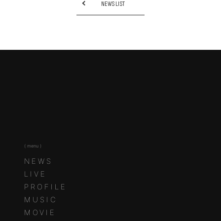
NEWS LIST
( menu )
NEWS
LIVE
PROFILE
MUSIC
MOVIE