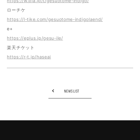
https://w.pia.jp/t/gesuotome-indigo/
ローチケ
https://l-tike.com/gesuotome-indigolaend/
e+
https://eplus.jp/gesu-ile/
楽天チケット
https://r-t.jp/haseai
NEWS LIST