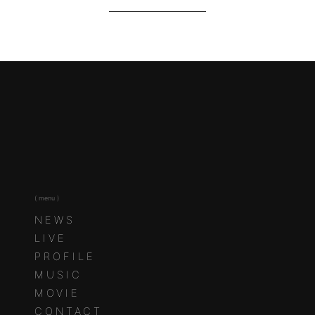
( menu )
NEWS
LIVE
PROFILE
MUSIC
MOVIE
CONTACT