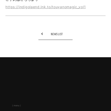
https://indigolaend.lnk.to/touyanomagic_vol1
NEWS LIST
( menu )