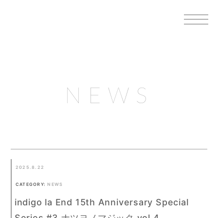
NEWS
2025.8.22
CATEGORY:
NEWS
indigo la End 15th Anniversary Special
Series #3 ナツヨノマジック vol.4