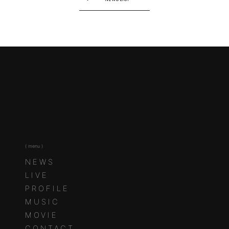
( menu )
NEWS
LIVE
PROFILE
MUSIC
MOVIE
CONTACT