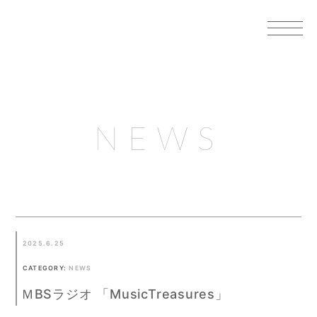
NEWS
2025.6.25
CATEGORY:
NEWS
ＭBSラジオ 「MusicTreasures」