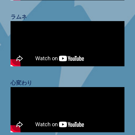
ラムネ
心変わり