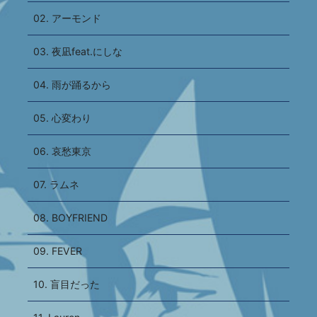
02. アーモンド
03. 夜凪feat.にしな
04. 雨が踊るから
05. 心変わり
06. 哀愁東京
07. ラムネ
08. BOYFRIEND
09. FEVER
10. 盲目だった