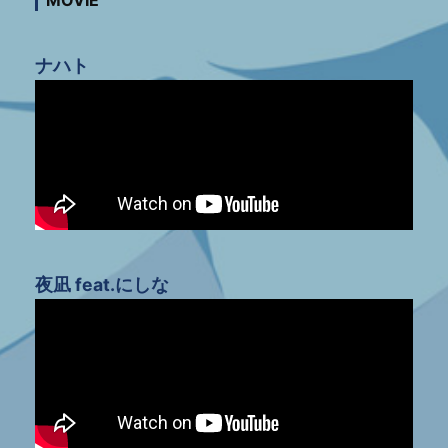
MOVIE
ナハト
夜凪 feat.にしな